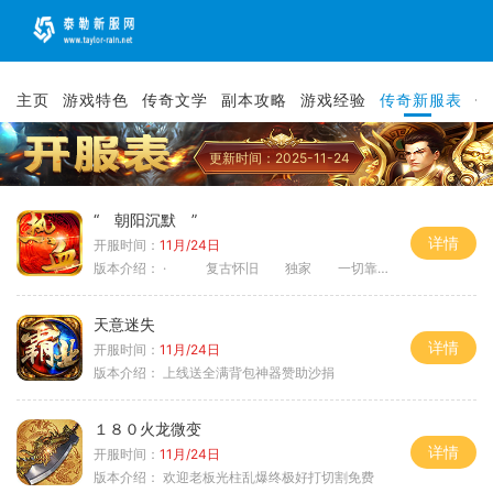
主页
游戏特色
传奇文学
副本攻略
游戏经验
传奇新服表
传
更新时间：2025-11-24
“ 朝阳沉默 ”
详情
开服时间：
11月/24日
版本介绍：
· 复古怀旧 独家 一切靠打
天意迷失
详情
开服时间：
11月/24日
版本介绍：
上线送全满背包神器赞助沙捐
１８０火龙微变
详情
开服时间：
11月/24日
版本介绍：
欢迎老板光柱乱爆终极好打切割免费