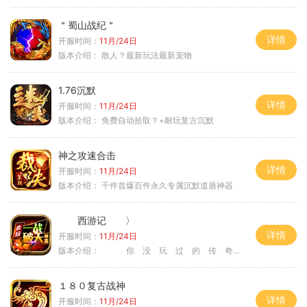
＂蜀山战纪＂
详情
开服时间：
11月/24日
版本介绍：
散人？最新玩法最新宠物
1.76沉默
详情
开服时间：
11月/24日
版本介绍：
免费自动拾取？+耐玩复古沉默
神之攻速合击
详情
开服时间：
11月/24日
版本介绍：
千件首爆百件永久专属沉默道盾神器
西游记 〉
详情
开服时间：
11月/24日
版本介绍：
你 没 玩 过 的 传 奇 〉
１８０复古战神
详情
开服时间：
11月/24日