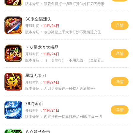
版本介绍：
顶赞免费打一切靠打赞助好打刀刀毒素
30米全满迷失
详情
开服时间：
11月/24日
版本介绍：
攻沙奖励上千大米打沙不激情退充值
７６屠龙Ｘ大极品
详情
开服时间：
11月/24日
版本介绍：
（一切靠打）（不用充值）（全部看脸）
星墟无限刀
详情
开服时间：
11月/24日
版本介绍：
刀刀切割极速一秒⑩刀送满爆率-
76纯金币
详情
开服时间：
11月/24日
版本介绍：
内置挂机一切靠打极品+6教主爆一切
８０妲己合击