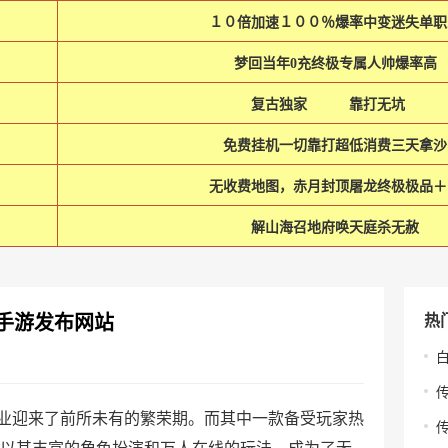
１０倍加速１００％爆率中变迷失单职
梦回当年0充终极专属人帅爆率高
复古独家 靠打无坑
免费挂机一切靠打超低消费三天拿沙
无收费地图，赤月封顶屠龙终极极品＋
解山海召地府唤天庭杀无赦
手游发布网站
热
业迎来了前所未有的繁荣期。而其中一款备受玩家热