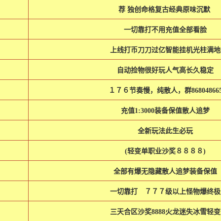
荐 独创命格复古经典原味沉默
一切靠打不用充值全部看脸
上线打币刀刀过亿智能挂机光柱满地
自动捡物很好玩人气高长久稳定
１７６节奏慢，纯散人，群86804866
充值1:3000装备保值散人追梦
全新玩法此生必玩
(轻变单职业沙奖８８８８)
全部有爆无隐藏散人追梦装备保值
一切靠打 ７７７级以上怪物爆终
三天合区沙奖8888火龙迷失冰雪轻变