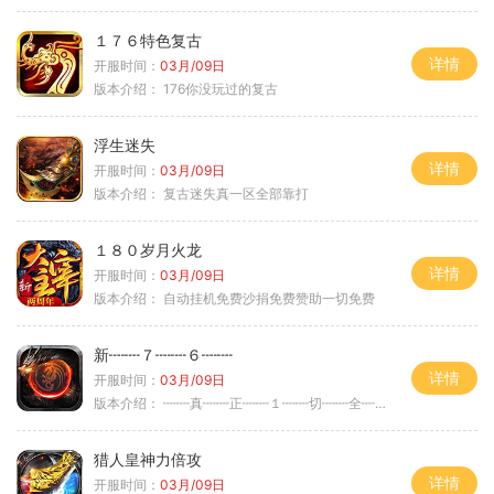
１７６特色复古
详情
开服时间：
03月/09日
版本介绍：
176你没玩过的复古
浮生迷失
详情
开服时间：
03月/09日
版本介绍：
复古迷失真一区全部靠打
１８０岁月火龙
详情
开服时间：
03月/09日
版本介绍：
自动挂机免费沙捐免费赞助一切免费
新┉┉７┉┉６┉┉
详情
开服时间：
03月/09日
版本介绍：
┉┉真┉┉正┉┉１┉┉切┉┉全┉┉爆┉┉
猎人皇神力倍攻
详情
开服时间：
03月/09日