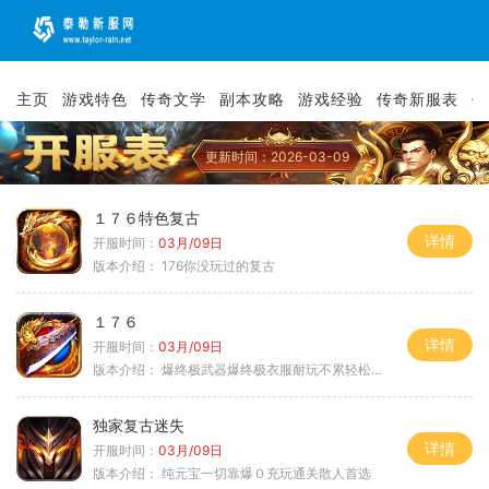
主页
游戏特色
传奇文学
副本攻略
游戏经验
传奇新服表
传
更新时间：2026-03-09
１７６特色复古
详情
开服时间：
03月/09日
版本介绍：
176你没玩过的复古
１７６
详情
开服时间：
03月/09日
版本介绍：
爆终极武器爆终极衣服耐玩不累轻松满级
独家复古迷失
详情
开服时间：
03月/09日
版本介绍：
纯元宝一切靠爆０充玩通关散人首选