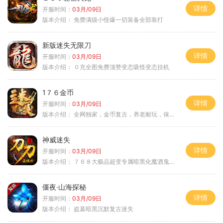
详情
开服时间：
03月/09日
版本介绍：
免费满级小怪爆一切装备全部靠打
新版迷失无限刀
详情
开服时间：
03月/09日
版本介绍：
０充全图免费顶赞变态吸怪变态挂机
1７６金币
详情
开服时间：
03月/09日
版本介绍：
全网独家，金币复古，养老耐玩，保底回収
神威迷失
详情
开服时间：
03月/09日
版本介绍：
７６８大极品超变专属暗黑化魔酒鬼微变合击火
僵夜·山海探秘
详情
开服时间：
03月/09日
版本介绍：
盗墓暗黑沉默复古迷失