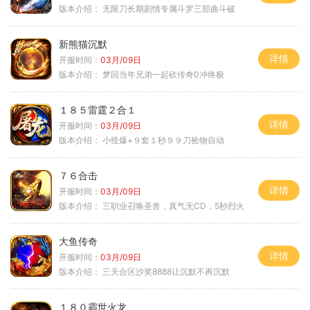
版本介绍：
无限刀长期剧情专属斗罗三部曲斗破
新熊猫沉默
详情
开服时间：
03月/09日
版本介绍：
梦回当年兄弟一起砍传奇0冲终极
１８５雷霆２合１
详情
开服时间：
03月/09日
版本介绍：
小怪爆+９套１秒９９刀捡物自动
７６合击
详情
开服时间：
03月/09日
版本介绍：
三职业召唤圣兽，真气无CD，5秒烈火
大鱼传奇
详情
开服时间：
03月/09日
版本介绍：
三天合区沙奖8888让沉默不再沉默
１８０霸世火龙