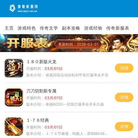
主页
游戏特色
传奇文学
副本攻略
游戏经验
传奇新服表
传
更新时间：2026-03-01
１８０新版火龙
详情
开服时间：
03月/01日
版本介绍：
保底回収自动挂机剑甲靠打爆率永不关
刀刀切割新专属
详情
开服时间：
03月/01日
版本介绍：
单挑BOSS一切靠打爆率全开长久稳
１·７６经典
详情
开服时间：
03月/01日
版本介绍：
１·７６节奏慢，纯散人，群868048665