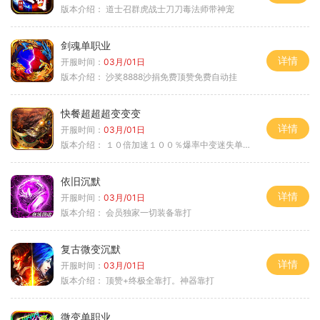
版本介绍：
道士召群虎战士刀刀毒法师带神宠
剑魂单职业
详情
开服时间：
03月/01日
版本介绍：
沙奖8888沙捐免费顶赞免费自动挂
快餐超超超变变变
详情
开服时间：
03月/01日
版本介绍：
１０倍加速１００％爆率中变迷失单职业
依旧沉默
详情
开服时间：
03月/01日
版本介绍：
会员独家一切装备靠打
复古微变沉默
详情
开服时间：
03月/01日
版本介绍：
顶赞+终极全靠打。神器靠打
微变单职业