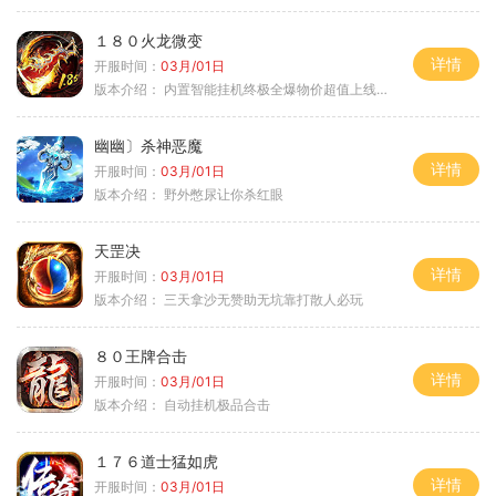
１８０火龙微变
详情
开服时间：
03月/01日
版本介绍：
内置智能挂机终极全爆物价超值上线送神器
幽幽〕杀神恶魔
详情
开服时间：
03月/01日
版本介绍：
野外憋尿让你杀红眼
天罡决
详情
开服时间：
03月/01日
版本介绍：
三天拿沙无赞助无坑靠打散人必玩
８０王牌合击
详情
开服时间：
03月/01日
版本介绍：
自动挂机极品合击
１７６道士猛如虎
详情
开服时间：
03月/01日